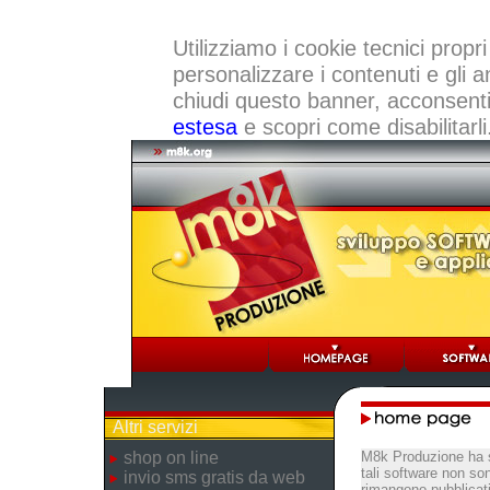
Utilizziamo i cookie tecnici propri
personalizzare i contenuti e gli a
chiudi questo banner, acconsenti a
estesa
e scopri come disabilitarli
Altri servizi
shop on line
M8k Produzione ha s
tali software non so
invio sms gratis da web
rimangono pubblicati