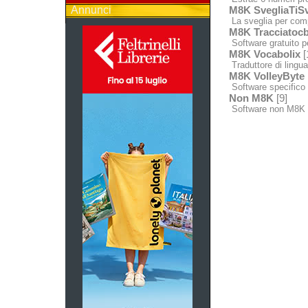
Annunci
M8K SvegliaTiSv
La sveglia per comp
M8K Tracciatocb
Software gratuito p
M8K Vocabolix
[
Traduttore di lingua 
M8K VolleyByte
Software specifico p
Non M8K
[9]
Software non M8K 