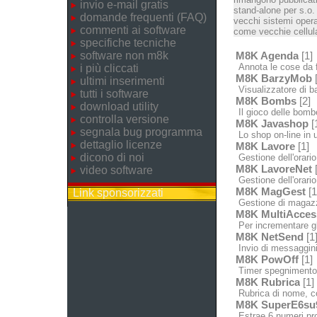
invio e-mail gratis
stand-alone per s.o.
domande frequenti (FAQ)
vecchi sistemi opera
commenti ai software
come vecchie cellula
specifiche tecniche
software non m8k
M8K Agenda
[1]
Annota le cose da fa
i più cliccati
M8K BarzyMob
[
ultimi inserimenti
Visualizzatore di bar
tutti i software
M8K Bombs
[2]
download utility
Il gioco delle bomb
controlla versione
M8K Javashop
[
segnala bug programma
Lo shop on-line in u
dettaglio licenze
M8K Lavore
[1]
dicono di noi
Gestione dell'orario
M8K LavoreNet
[
video software
Gestione dell'orario 
M8K MagGest
[1
Link sponsorizzati
Gestione di magazzin
M8K MultiAcces
Per incrementare gl
M8K NetSend
[1
Invio di messaggini 
M8K PowOff
[1]
Timer spegnimento /
M8K Rubrica
[1]
Rubrica di nome, c
M8K SuperE6su
Estrae 6 numeri pron