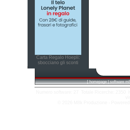
Carta Regalo Hoepli:
sbocciano gli sconti
[
homepage
|
software m
Numero software: 27 Totale Ricerche: 2350 Hit
vi
© 2026 M8k Produzione - Powere