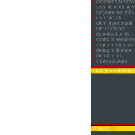
commenti ai softw
specifiche tecnich
software non m8k
i più cliccati
ultimi inserimenti
tutti i software
download utility
controlla versione
segnala bug pro
dettaglio licenze
dicono di noi
video software
Link sponsorizzati
Annunci