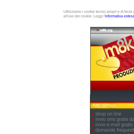
Utilizziamo i cookie tecnici propri e di terz
all'uso dei cookie. Leggi l'
informativa estes
Altri servizi
shop on line
invio sms gratis 
invio e-mail gratis
domande frequent