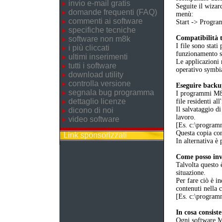
invio e-mail gratis
Seguite il wizar
domande frequenti (FAQ)
menù:
commenti ai software
Start -> Prog
specifiche tecniche
Compatibilità t
software non m8k
I file sono stati
i più cliccati
funzionamento 
ultimi inserimenti
Le applicazioni 
tutti i software
operativo symbia
download utility
controlla versione
Eseguire back
segnala bug programma
I programmi M8K 
dettaglio licenze
file residenti al
Il salvataggio di
dicono di noi
lavoro.
video software
[Es. c:\progr
Questa copia cons
Link sponsorizzati
In alternativa è 
Come posso invi
Talvolta questo 
situazione.
Per fare ciò è in
contenuti nella 
[Es. c:\progr
In cosa consist
Ogni software M