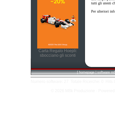
tutti gli utenti 
Per ulteriori in
Carta Regalo Hoepli:
sbocciano gli sconti
[
homepage
|
software m
Numero software: 27 Totale Ricerche: 0 Hits In:
© 2026 M8k Produzione - Powere