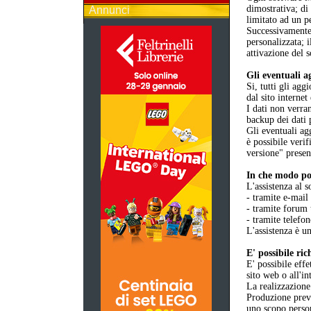
dimostrativa; d
Annunci
limitato ad un p
Successivamente 
personalizzata; 
attivazione del 
Gli eventuali a
Si, tutti gli ag
dal sito internet
I dati non verra
backup dei dati 
Gli eventuali ag
è possibile verif
versione" presen
In che modo pos
L'assistenza al s
- tramite e-mail
- tramite forum 
- tramite telefo
L'assistenza è un
E' possibile ri
E' possibile eff
sito web o all'i
La realizzazione
Produzione previ
uno scopo perso