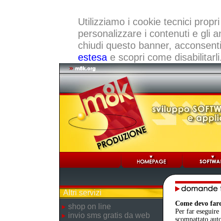
Utilizziamo i cookie tecnici propri
personalizzare i contenuti e gli a
chiudi questo banner, acconsenti a
estesa
e scopri come disabilitarli
Altri servizi
Come devo fare
shop on line
Per far eseguire 
invio sms gratis da web
scompattato auto