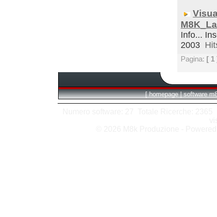
Visua
M8K_La
Info... In
2003
Hit
Pagina:
[ 1 
[
homepage
|
software m
Numero software: 27 Totale Ricerche: 2365 Hit
vi
© 2026 M8k Produzione - Powere