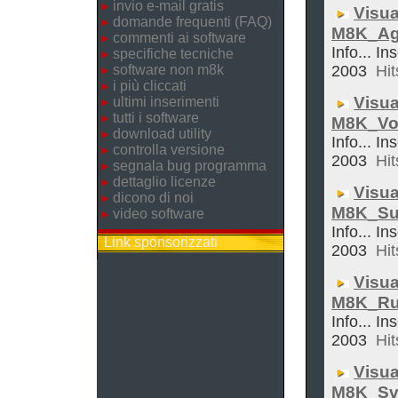
invio e-mail gratis
Visua
domande frequenti (FAQ)
M8K_Ag
commenti ai software
Info... In
specifiche tecniche
software non m8k
2003
Hit
i più cliccati
Visua
ultimi inserimenti
tutti i software
M8K_Vol
download utility
Info... In
controlla versione
2003
Hit
segnala bug programma
dettaglio licenze
Visua
dicono di noi
M8K_Su
video software
Info... In
Link sponsorizzati
2003
Hit
Visua
M8K_Ru
Info... In
2003
Hit
Visua
M8K_Sve