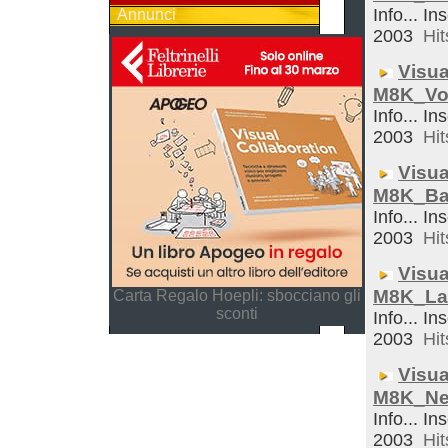
Info... In
Annunci
2003
Hit
Visua
M8K_Vo
Info... In
2003
Hit
Visua
M8K_Ba
Info... In
2003
Hit
Visua
M8K_La
Carta Regalo Hoepli: sbocciano gli
sconti
Info... In
2003
Hit
Visua
M8K_Ne
Info... In
2003
Hit