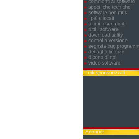
commenti ai software
specifiche tecniche
software non m8k
i più cliccati
ultimi inserimenti
tutti i software
download utility
controlla versione
segnala bug program
dettaglio licenze
dicono di noi
video software
Link sponsorizzati
Annunci