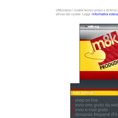
Utilizziamo i cookie tecnici propri e di terz
all'uso dei cookie. Leggi l'
informativa estes
Altri servizi
shop on line
invio sms gratis da we
invio e-mail gratis
domande frequenti (FA