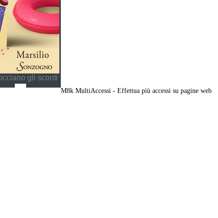
cciano gli sconti
M8k MultiAccessi - Effettua più accessi su pagine web