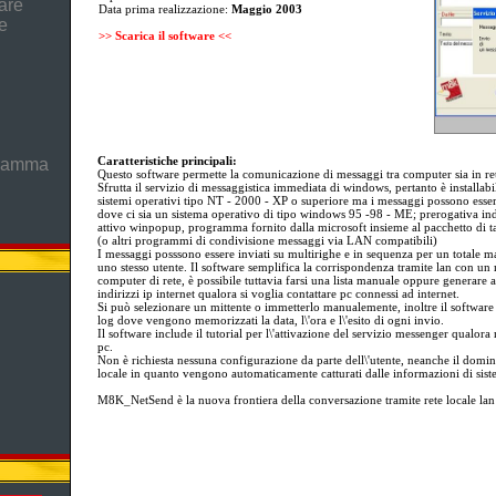
are
Data prima realizzazione:
Maggio 2003
e
>> Scarica il software <<
Caratteristiche principali:
gramma
Questo software permette la comunicazione di messaggi tra computer sia in ret
Sfrutta il servizio di messaggistica immediata di windows, pertanto è installabi
sistemi operativi tipo NT - 2000 - XP o superiore ma i messaggi possono esse
dove ci sia un sistema operativo di tipo windows 95 -98 - ME; prerogativa indi
attivo winpopup, programma fornito dalla microsoft insieme al pacchetto di tal
(o altri programmi di condivisione messaggi via LAN compatibili)
I messaggi posssono essere inviati su multirighe e in sequenza per un totale 
uno stesso utente. Il software semplifica la corrispondenza tramite lan con un
computer di rete, è possibile tuttavia farsi una lista manuale oppure generare 
indirizzi ip internet qualora si voglia contattare pc connessi ad internet.
Si può selezionare un mittente o immetterlo manualemente, inoltre il software è
log dove vengono memorizzati la data, l\'ora e l\'esito di ogni invio.
Il software include il tutorial per l\'attivazione del servizio messenger qualora
pc.
Non è richiesta nessuna configurazione da parte dell\'utente, neanche il domin
locale in quanto vengono automaticamente catturati dalle informazioni di sist
M8K_NetSend è la nuova frontiera della conversazione tramite rete locale lan e