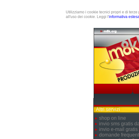
Utilizziamo i cookie tecnici propri e di terz
all'uso dei cookie. Leggi l'
informativa estes
Altri servizi
shop on line
invio sms gratis 
invio e-mail gratis
domande frequent