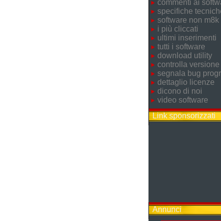
commenti ai softw
specifiche tecnich
software non m8k
i più cliccati
ultimi inserimenti
tutti i software
download utility
controlla versione
segnala bug pro
dettaglio licenze
dicono di noi
video software
Link sponsorizzati
Annunci