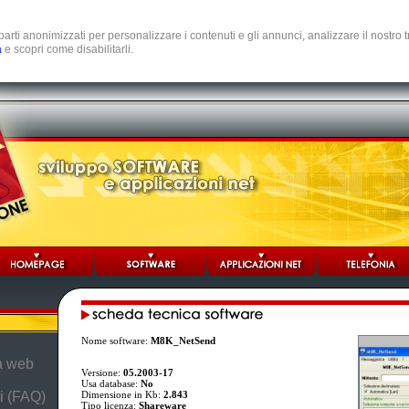
e parti anonimizzati per personalizzare i contenuti e gli annunci, analizzare il nostro
a
e scopri come disabilitarli.
Nome software:
M8K_NetSend
da web
Versione:
05.2003-17
Usa database:
No
i (FAQ)
Dimensione in Kb:
2.843
Tipo licenza:
Shareware