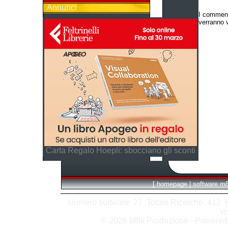
Annunci
I comment
verranno v
Carta Regalo Hoepli: sbocciano gli sconti
[
homepage
|
software m
Numero software: 27 Totale Ricerche: 412 Hit
vi
© 2026 M8k Produzione - Powere