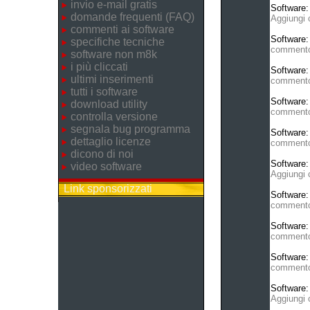
invio e-mail gratis
Software
domande frequenti (FAQ)
Aggiungi
commenti ai software
Software
specifiche tecniche
comment
software non m8k
i più cliccati
Software
ultimi inserimenti
comment
tutti i software
Software
download utility
comment
controlla versione
segnala bug programma
Software
dettaglio licenze
comment
dicono di noi
Software
video software
Aggiungi
Link sponsorizzati
Software
comment
Software
comment
Software
comment
Software
Aggiungi