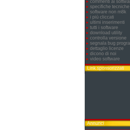
commenti ai softwa
specifiche tecniche
software non m8k
i più cliccati
ultimi inserimenti
tutti i software
download utility
controlla versione
segnala bug prog
dettaglio licenze
dicono di noi
video software
Link sponsorizzati
Annunci