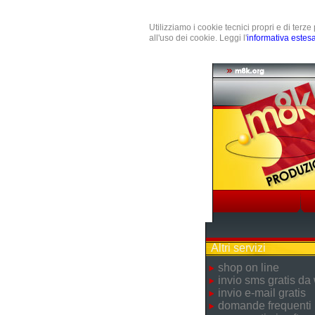
Utilizziamo i cookie tecnici propri e di terz
all'uso dei cookie. Leggi l'
informativa estes
Altri servizi
shop on line
invio sms gratis da
invio e-mail gratis
domande frequenti