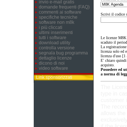
invio e-mail gratis
domande frequenti (FAQ)
commenti ai software
Scrivi il codice 
specifiche tecniche
software non m8k
i più cliccati
ultimi inserimenti
tutti i software
Le licenze M8K 
download utility
scaduto il perio
La registrazione
controlla versione
licenza solo ed 
segnala bug programma
licenza d'uso [1
dettaglio licenze
E' chiaro quindi
dicono di noi
acquisto.
video software
Possedere ed ut
a norma di legg
Link sponsorizzati
The Licen
type in ca
customer i
The record
allows the
exclusivel
if the lice