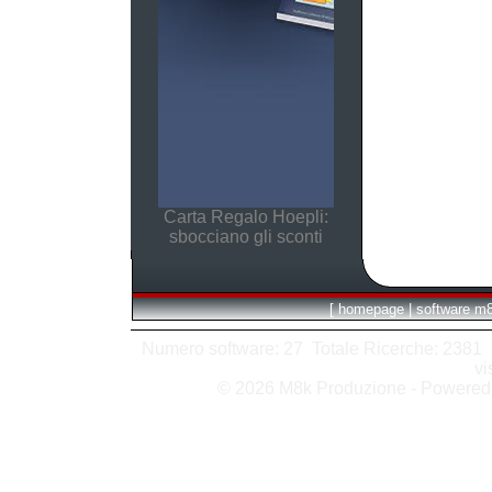
Carta Regalo Hoepli:
sbocciano gli sconti
[
homepage
|
software m
Numero software: 27 Totale Ricerche: 2381 Hit
vi
© 2026 M8k Produzione - Powere