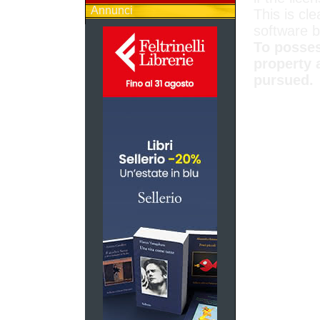
Annunci
This is cle
software 
To posses
property 
pursued.