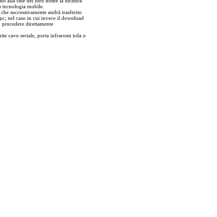
no alla fine del loro nome la dicitura
a tecnologia mobile.
r che successivamente andrà trasferito
pc; nel caso in cui invece il download
ò procedere direttamente
ite cavo seriale, porta infrarossi irda o