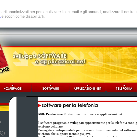
e parti anonimizzati per personalizzare i contenuti e gli annunci, analizzare il nostro
a
e scopri come disabilitarli.
M8k Produzione
Produzione di software e applicazioni net.
b
I software progettati e sviluppati appositamente per la telefonia sono 
telefono cellulare.
Prerogativa indispensabile per il corretto funzionamento del software st
Q)
telefono che supporti tecnologia java.