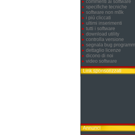
commenti ai software
specifiche tecniche
software non m8k
i più cliccati
ultimi inserimenti
tutti i software
download utility
controlla versione
segnala bug program
dettaglio licenze
dicono di noi
video software
Link sponsorizzati
Annunci