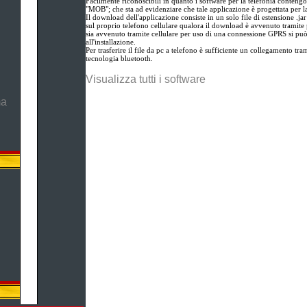
Facilmente riconoscibili in quanto i software per la telefonia contengo
"MOB"; che sta ad evidenziare che tale applicazione è progettata per l
Il download dell'applicazione consiste in un solo file di estensione .ja
sul proprio telefono cellulare qualora il download è avvenuto tramite 
sia avvenuto tramite cellulare per uso di una connessione GPRS si pu
all'installazione.
Per trasferire il file da pc a telefono è sufficiente un collegamento tram
tecnologia bluetooth.
Visualizza tutti i software
ma