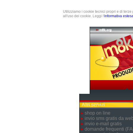
Utilizziamo i cookie tecnici propri e di terz
all'uso dei cookie. Leggi l'
informativa estes
Altri servizi
shop on line
invio sms gratis da we
invio e-mail gratis
domande frequenti (FA