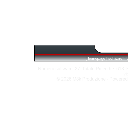
[
homepage
|
software m
Numero software: 27 Totale Ricerche: 613 Hit
vi
© 2026 M8k Produzione - Powere