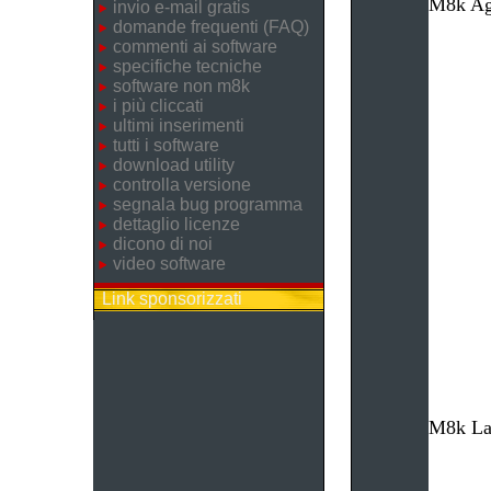
M8k Age
invio e-mail gratis
domande frequenti (FAQ)
commenti ai software
specifiche tecniche
software non m8k
i più cliccati
ultimi inserimenti
tutti i software
download utility
controlla versione
segnala bug programma
dettaglio licenze
dicono di noi
video software
Link sponsorizzati
M8k Lav