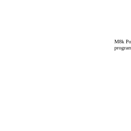
M8k Pow
program