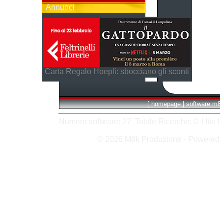
Annunci
Carta Regalo Hoepli: sbocciano gli sconti
[
homepage
|
software m
Numero software: 27 Totale Ricerche: 0 Hits In:
© 2026 M8k Produzione - Powere