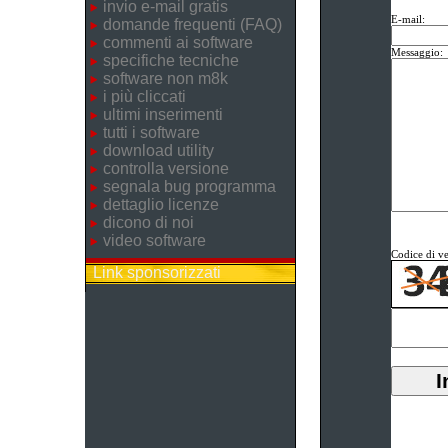
invio e-mail gratis
E-mail:
domande frequenti (FAQ)
commenti ai software
Messaggio:
specifiche tecniche
software non m8k
i più cliccati
ultimi inserimenti
tutti i software
download utility
controlla versione
segnala bug programma
dettaglio licenze
dicono di noi
video software
Codice di ve
Link sponsorizzati