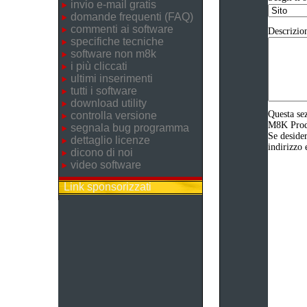
invio e-mail gratis
domande frequenti (FAQ)
commenti ai software
Descrizio
specifiche tecniche
software non m8k
i più cliccati
ultimi inserimenti
tutti i software
download utility
Questa sez
controlla versione
M8K Produz
segnala bug programma
Se desider
dettaglio licenze
indirizzo 
dicono di noi
video software
Link sponsorizzati