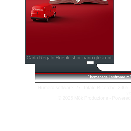
Carta Regalo Hoepli: sbocciano gli sconti
[
homepage
|
software m
Numero software: 27 Totale Ricerche: 2365 Hit
vi
© 2026 M8k Produzione - Powere