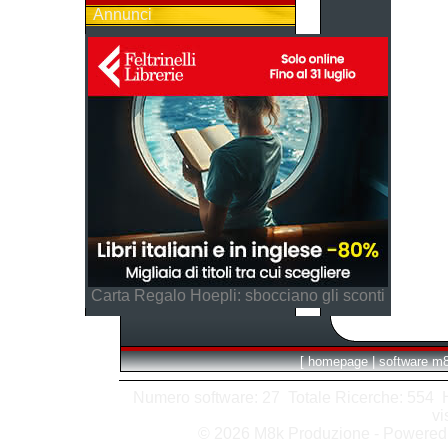
Annunci
Carta Regalo Hoepli: sbocciano gli sconti
[
homepage
|
software m
Numero software: 27 Totale Ricerche: 554 Hit
vi
© 2026 M8k Produzione - Powere