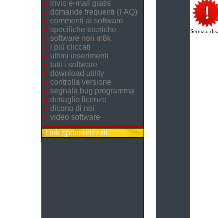
invio e-mail gratis
domande frequenti (FAQ)
commenti ai software
specifiche tecniche
Servizio disa
software non m8k
i più cliccati
ultimi inserimenti
tutti i software
download utility
controlla versione
segnala bug programma
dettaglio licenze
dicono di noi
video software
Link sponsorizzati