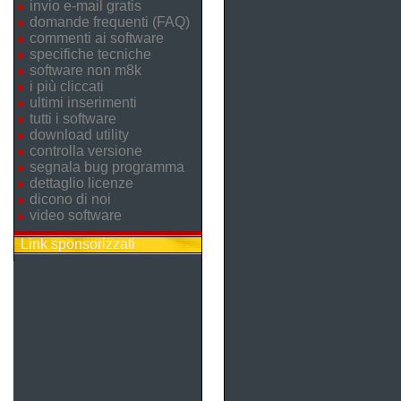
invio e-mail gratis
domande frequenti (FAQ)
commenti ai software
specifiche tecniche
software non m8k
i più cliccati
ultimi inserimenti
tutti i software
download utility
controlla versione
segnala bug programma
dettaglio licenze
dicono di noi
video software
Link sponsorizzati