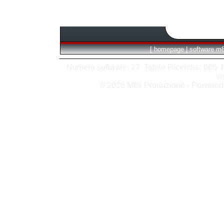
[
homepage
|
software m
Numero software: 27 Totale Ricerche: 665 Hit
vi
© 2026 M8k Produzione - Powere