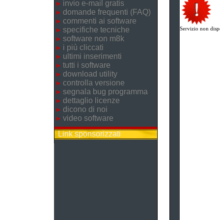
invio e-mail gratis
domande frequenti (FAQ)
commenti ai software
specifiche tecniche
Servizio non disp
software non m8k
i più cliccati
ultimi inserimenti
tutti i software
download utility
controlla versione
segnala bug programma
dettaglio licenze
dicono di noi
video software
Link sponsorizzati