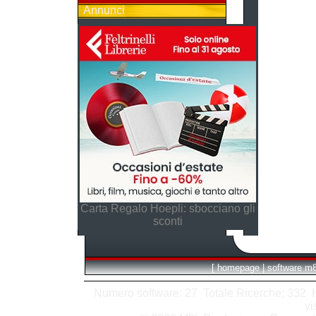
Annunci
Carta Regalo Hoepli: sbocciano gli
sconti
[
homepage
|
software m
Numero software: 27 Totale Ricerche: 332 Hit
vi