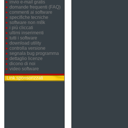
invio e-mail gratis
domande frequenti (FAQ)
commenti ai software
specifiche tecniche
software non m8k
i più cliccati
ultimi inserimenti
tutti i software
download utility
controlla versione
segnala bug programma
dettaglio licenze
dicono di noi
video software
Link sponsorizzati