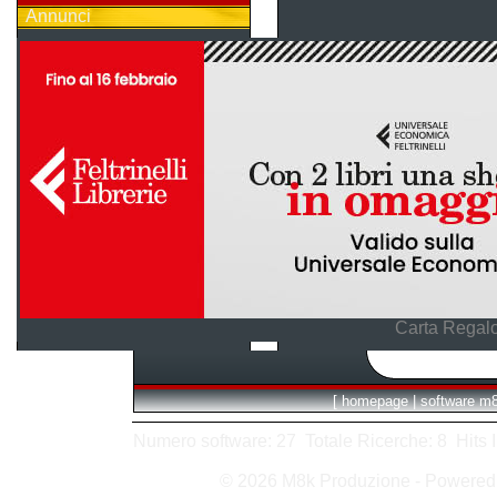
Annunci
Carta Regalo
[
homepage
|
software m
Numero software: 27 Totale Ricerche: 8 Hits In:
© 2026 M8k Produzione - Powere