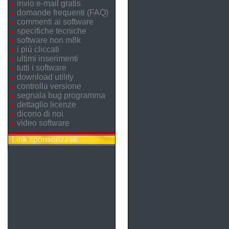
invio e-mail gratis
domande frequenti (FAQ)
commenti ai software
specifiche tecniche
software non m8k
i più cliccati
ultimi inserimenti
tutti i software
download utility
controlla versione
segnala bug programma
dettaglio licenze
dicono di noi
video software
Link sponsorizzati