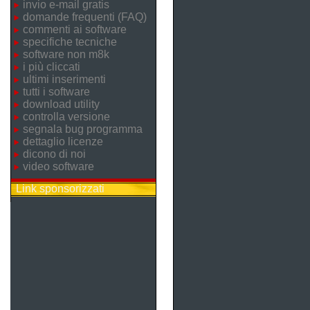
invio e-mail gratis
domande frequenti (FAQ)
commenti ai software
specifiche tecniche
software non m8k
i più cliccati
ultimi inserimenti
tutti i software
download utility
controlla versione
segnala bug programma
dettaglio licenze
dicono di noi
video software
Link sponsorizzati