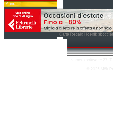
Annunci
Carta Regalo Hoepli: sboccian
Numero software: 27 Tot
© 2026 M8k P