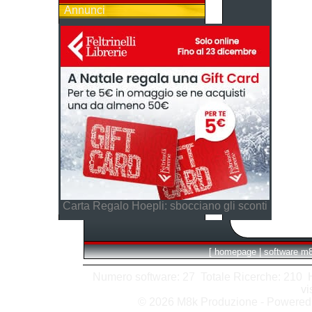
Annunci
Carta Regalo Hoepli: sbocciano gli sconti
[
homepage
|
software m
Numero software: 27 Totale Ricerche: 210 Hit
vi
© 2026 M8k Produzione - Powere