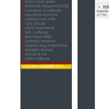
invio e-mail gratis
domande frequenti (FAQ)
M8
commenti ai software
Inserito
specifiche tecniche
47796
software non m8k
i più cliccati
ultimi inserimenti
tutti i software
download utility
controlla versione
segnala bug programma
dettaglio licenze
dicono di noi
video software
Link sponsorizzati