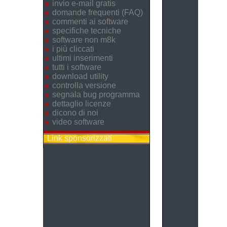
invio e-mail gratis
domande frequenti (FAQ)
commenti ai software
specifiche tecniche
software non m8k
i più cliccati
ultimi inserimenti
tutti i software
download utility
controlla versione
segnala bug programma
dettaglio licenze
dicono di noi
video software
Link sponsorizzati