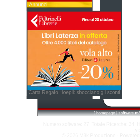
Annunci
Carta Regalo Hoepli: sbocciano gli sconti
[
homepage
|
software m
Numero software: 27 Totale Ricerche: 34 Hits
vi
© 2026 M8k Produzione - Powere