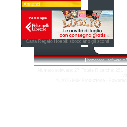
Annunci
Carta Regalo Hoepli: sbocciano gli sconti
[
homepage
|
software m
Numero software: 27 Totale Ricerche: 251 Hit
vi
© 2026 M8k Produzione - Powere