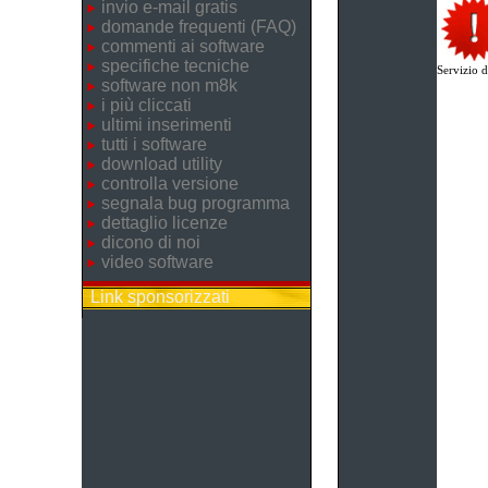
invio e-mail gratis
domande frequenti (FAQ)
commenti ai software
specifiche tecniche
Servizio di
software non m8k
i più cliccati
ultimi inserimenti
tutti i software
download utility
controlla versione
segnala bug programma
dettaglio licenze
dicono di noi
video software
Link sponsorizzati