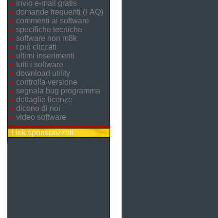
invio e-mail gratis
domande frequenti (FAQ)
commenti ai software
specifiche tecniche
software non m8k
i più cliccati
ultimi inserimenti
tutti i software
download utility
controlla versione
segnala bug programma
dettaglio licenze
dicono di noi
video software
Link sponsorizzati