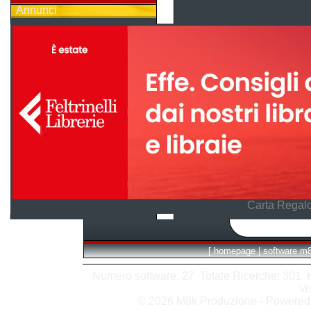
Annunci
Carta Regalo
[
homepage
|
software m
Numero software: 27 Totale Ricerche: 301 Hit
vi
© 2026 M8k Produzione - Powere