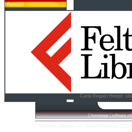
Annunci
Carta Regalo Hoepli: sbo
[
homepage
|
software m
Numero software: 27 Totale Ricerche: 223 Hit
vi