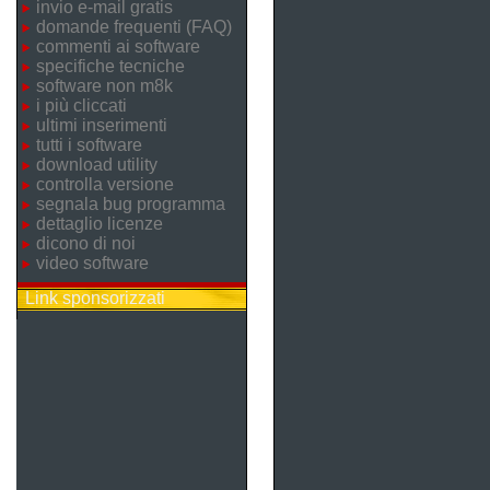
invio e-mail gratis
domande frequenti (FAQ)
commenti ai software
specifiche tecniche
software non m8k
i più cliccati
ultimi inserimenti
tutti i software
download utility
controlla versione
segnala bug programma
dettaglio licenze
dicono di noi
video software
Link sponsorizzati