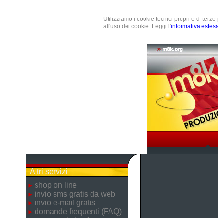
Utilizziamo i cookie tecnici propri e di terz
all'uso dei cookie. Leggi l'
informativa estes
Altri servizi
shop on line
invio sms gratis da web
invio e-mail gratis
domande frequenti (FAQ)