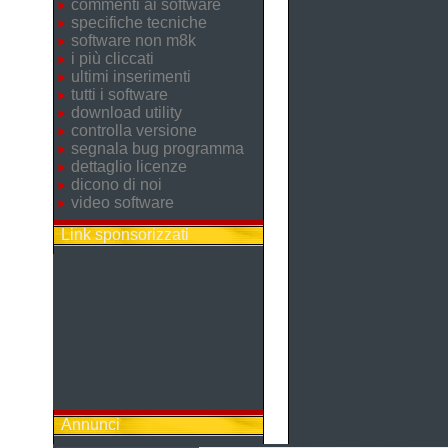
commenti ai software
specifiche tecniche
software non m8k
i più cliccati
ultimi inserimenti
tutti i software
download utility
controlla versione
segnala bug programma
dettaglio licenze
dicono di noi
video software
Link sponsorizzati
Annunci