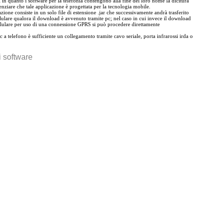
 in quanto i software per la telefonia contengono alla fine del loro nome la dicitura
nziare che tale applicazione è progettata per la tecnologia mobile.
zione consiste in un solo file di estensione .jar che successivamente andrà trasferito
llulare qualora il download è avvenuto tramite pc; nel caso in cui invece il download
llulare per uso di una connessione GPRS si può procedere direttamente
 pc a telefono è sufficiente un collegamento tramite cavo seriale, porta infrarossi irda o
 i software