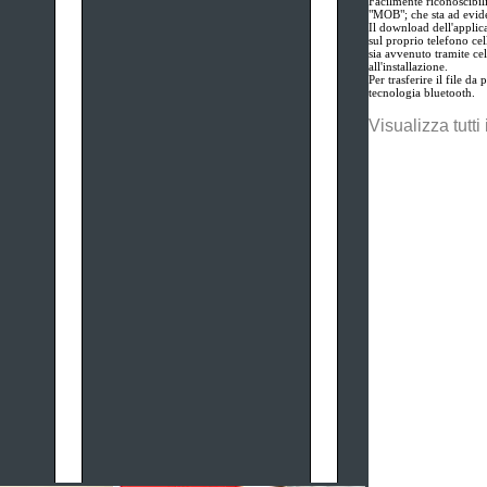
Facilmente riconoscibili
"MOB"; che sta ad evide
Il download dell'applica
sul proprio telefono ce
sia avvenuto tramite ce
all'installazione.
Per trasferire il file da
tecnologia bluetooth.
Visualizza tutti