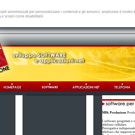
e parti anonimizzati per personalizzare i contenuti e gli annunci, analizzare il nostro
a
e scopri come disabilitarli.
M8k Produzione
Produz
I software progettati e 
telefono cellulare.
Prerogativa indispensabi
telefono che supporti t