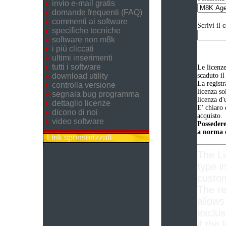
invio e-mail gratis
domande frequenti (FAQ)
commenti ai software
Scrivi il 
specifiche tecniche
software non m8k
i più cliccati
ultimi inserimenti
tutti i software
Le licenz
download utility
scaduto il
La registr
controlla versione
licenza so
segnala bug programma
licenza d'
dettaglio licenze
E' chiaro 
dicono di noi
acquisto.
video software
Possedere
a norma d
Link sponsorizzati
The L
type i
custom
The re
allows
exclus
if the 