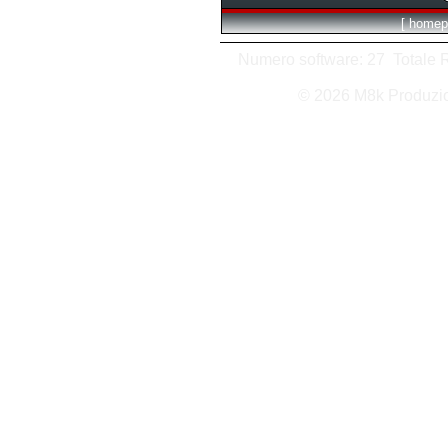
[
homep
Numero software: 27 Totale Ri
© 2026 M8k Produzi