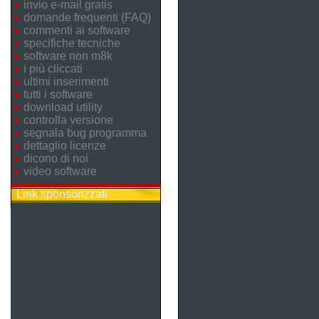
invio e-mail gratis
domande frequenti (FAQ)
commenti ai software
specifiche tecniche
software non m8k
i più cliccati
ultimi inserimenti
tutti i software
download utility
controlla versione
segnala bug programma
dettaglio licenze
dicono di noi
video software
Link sponsorizzati