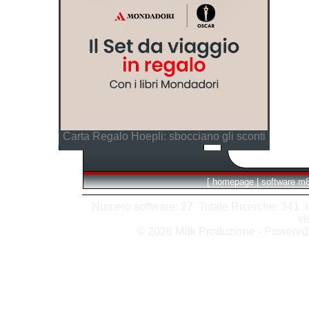
Carta Regalo Hoepli: sbocciano gli sconti
[
homepage
|
software m
Numero software: 27 Totale Ricerche: 341 Hit
vi
© 2026 M8k Produzione - Powere