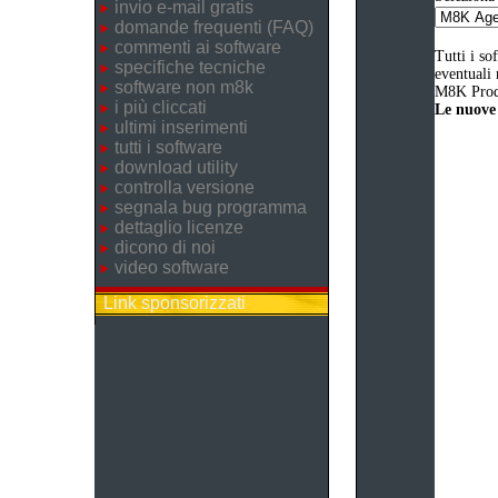
invio e-mail gratis
domande frequenti (FAQ)
commenti ai software
Tutti i so
specifiche tecniche
eventuali 
software non m8k
M8K Produ
i più cliccati
Le nuove 
ultimi inserimenti
tutti i software
download utility
controlla versione
segnala bug programma
dettaglio licenze
dicono di noi
video software
Link sponsorizzati