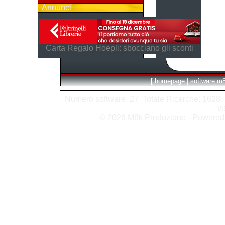
Annunci
Carta Regalo Hoepli: sbocciano gli sconti
[
homepage
|
software m
Numero software: 27 Totale Ricerche: 1628 Hit
vi
© 2026 M8k Produzione - Powere