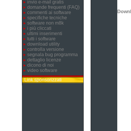
invio e-mail gratis
domande frequenti (FAQ)
Down
commenti ai software
specifiche tecniche
software non m8k
i più cliccati
ultimi inserimenti
tutti i software
download utility
controlla versione
segnala bug programma
dettaglio licenze
dicono di noi
video software
Link sponsorizzati