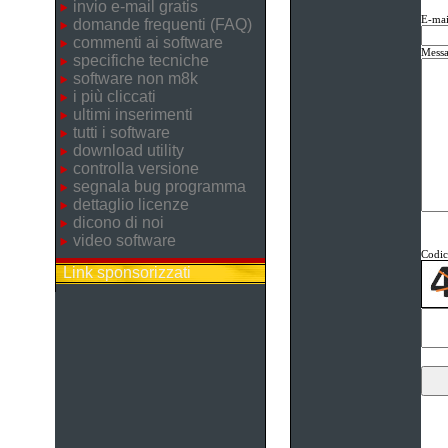
invio e-mail gratis
E-mai
domande frequenti (FAQ)
commenti ai software
Messa
specifiche tecniche
software non m8k
i più cliccati
ultimi inserimenti
tutti i software
download utility
controlla versione
segnala bug programma
dettaglio licenze
dicono di noi
video software
Codice
Link sponsorizzati