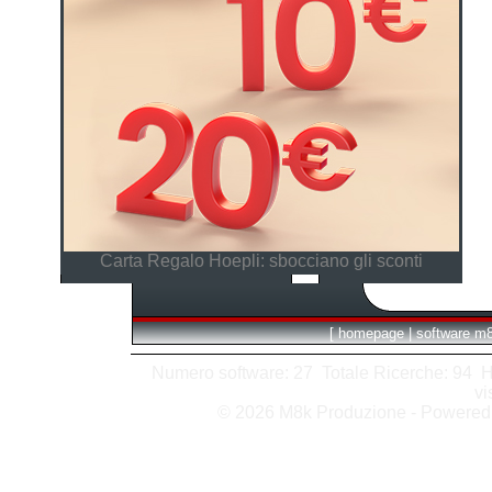
Carta Regalo Hoepli: sbocciano gli sconti
[
homepage
|
software m
Numero software: 27 Totale Ricerche: 94 Hits
vi
© 2026 M8k Produzione - Powere