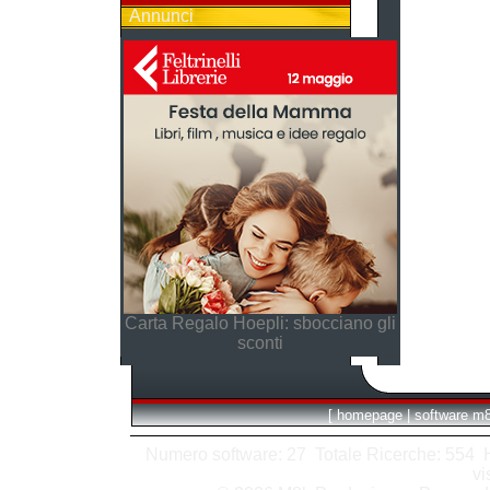
Annunci
Carta Regalo Hoepli: sbocciano gli
sconti
[
homepage
|
software m
Numero software: 27 Totale Ricerche: 554 Hit
vi