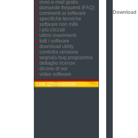
invio e-mail gratis
domande frequenti (FAQ)
Download
commenti ai software
specifiche tecniche
software non m8k
i più cliccati
ultimi inserimenti
tutti i software
download utility
controlla versione
segnala bug programma
dettaglio licenze
dicono di noi
video software
Link sponsorizzati