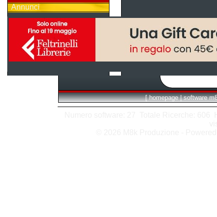
Annunci
[
homepage
|
software m
Numero software: 27 Totale Ricerche: 606 Hit
vi
© 2026 M8k Produzione - Powere