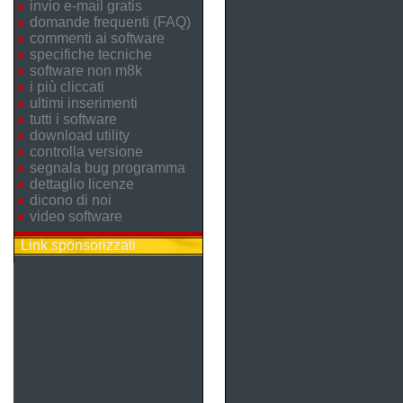
invio e-mail gratis
domande frequenti (FAQ)
commenti ai software
specifiche tecniche
software non m8k
i più cliccati
ultimi inserimenti
tutti i software
download utility
controlla versione
segnala bug programma
dettaglio licenze
dicono di noi
video software
Link sponsorizzati