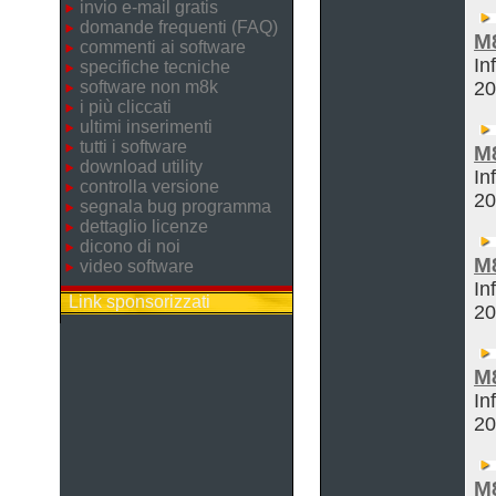
invio e-mail gratis
domande frequenti (FAQ)
M
commenti ai software
In
specifiche tecniche
software non m8k
2
i più cliccati
ultimi inserimenti
tutti i software
M
download utility
In
controlla versione
2
segnala bug programma
dettaglio licenze
dicono di noi
M
video software
In
Link sponsorizzati
2
M
In
2
M