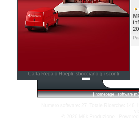
M
In
2
Pa
Carta Regalo Hoepli: sbocciano gli sconti
[
homepage
|
software m
Numero software: 27 Totale Ricerche: 148 Hit
vi
© 2026 M8k Produzione - Powere