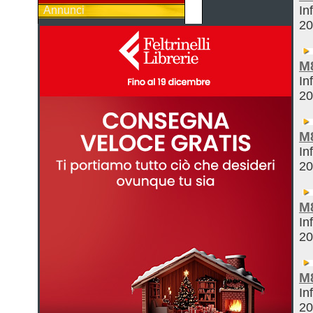
In
Annunci
2
M
In
2
M
In
2
M
In
2
M
In
2