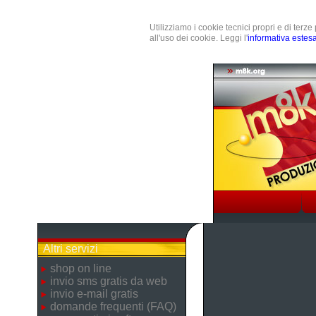
Utilizziamo i cookie tecnici propri e di terz
all'uso dei cookie. Leggi l'
informativa estes
Altri servizi
shop on line
invio sms gratis da web
invio e-mail gratis
domande frequenti (FAQ)