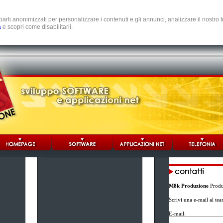
e parti anonimizzati per personalizzare i contenuti e gli annunci, analizzare il nostro
a
e scopri come disabilitarli.
M8k Produzione
Produz
Scrivi una e-mail al te
E-mail: