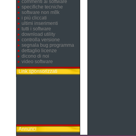
commenti ai software
specifiche tecniche
software non m8k
i più cliccati
ultimi inserimenti
tutti i software
download utility
controlla versione
segnala bug programma
dettaglio licenze
dicono di noi
video software
Link sponsorizzati
Annunci