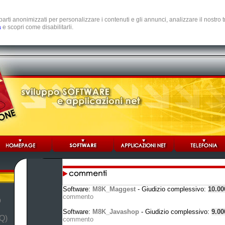
e parti anonimizzati per personalizzare i contenuti e gli annunci, analizzare il nostro
a
e scopri come disabilitarli.
Software:
M8K_Maggest
- Giudizio complessivo:
10.0
commento
b
Software:
M8K_Javashop
- Giudizio complessivo:
9.0
Q)
commento