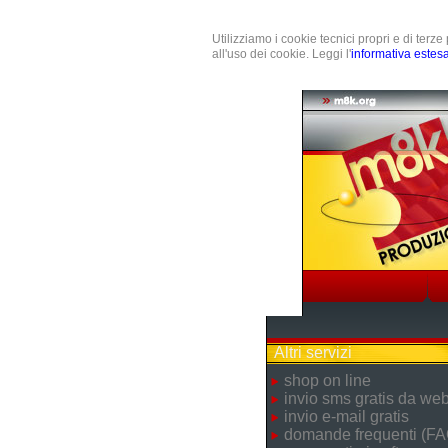
Utilizziamo i cookie tecnici propri e di terz
all'uso dei cookie. Leggi l'
informativa estes
Altri servizi
shop on line
invio sms gratis da we
invio e-mail gratis
domande frequenti (FA