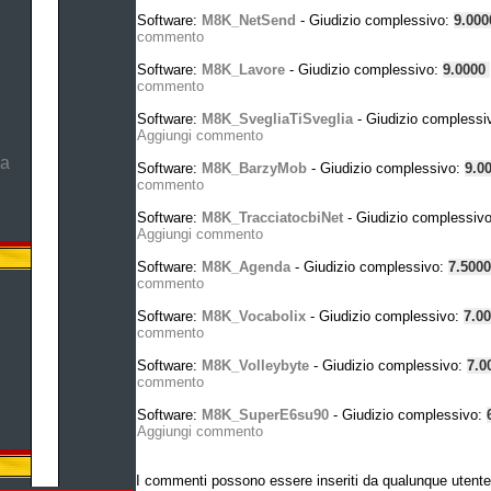
Software:
M8K_NetSend
- Giudizio complessivo:
9.00
commento
Software:
M8K_Lavore
- Giudizio complessivo:
9.0000
commento
Software:
M8K_SvegliaTiSveglia
- Giudizio complessi
Aggiungi commento
ma
Software:
M8K_BarzyMob
- Giudizio complessivo:
9.0
commento
Software:
M8K_TracciatocbiNet
- Giudizio complessiv
Aggiungi commento
Software:
M8K_Agenda
- Giudizio complessivo:
7.500
commento
Software:
M8K_Vocabolix
- Giudizio complessivo:
7.0
commento
Software:
M8K_Volleybyte
- Giudizio complessivo:
7.0
commento
Software:
M8K_SuperE6su90
- Giudizio complessivo:
Aggiungi commento
I commenti possono essere inseriti da qualunque utente