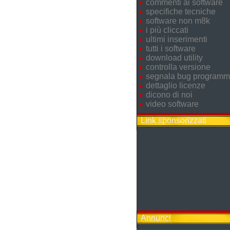
commenti ai software
specifiche tecniche
software non m8k
i più cliccati
ultimi inserimenti
tutti i software
download utility
controlla versione
segnala bug program
dettaglio licenze
dicono di noi
video software
Link sponsorizzati
Annunci