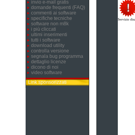
invio e-mail gratis
domande frequenti (FAQ)
commenti ai software
specifiche tecniche
Servizio disa
software non m8k
i più cliccati
ultimi inserimenti
tutti i software
download utility
controlla versione
segnala bug programma
dettaglio licenze
dicono di noi
video software
Link sponsorizzati