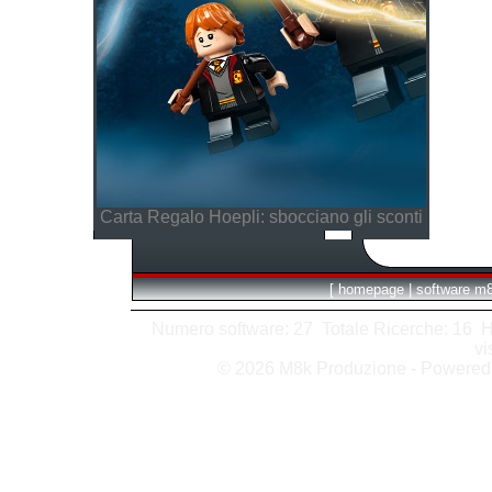
Carta Regalo Hoepli: sbocciano gli sconti
[
homepage
|
software m
Numero software: 27 Totale Ricerche: 16 Hits
vi
© 2026 M8k Produzione - Powere