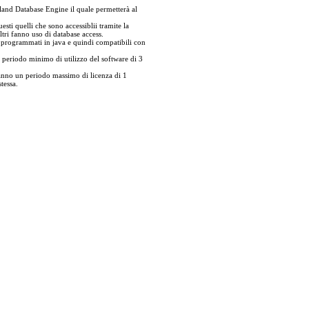
rland Database Engine il quale permetterà al
esti quelli che sono accessiblii tramite la
ltri fanno uso di database access.
i programmati in java e quindi compatibili con
eriodo minimo di utilizzo del software di 3
nno un periodo massimo di licenza di 1
tessa.