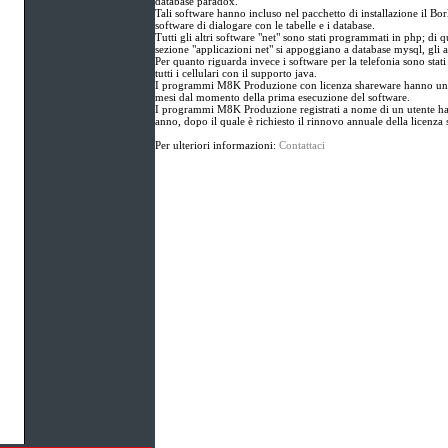
database paradox.
Tali software hanno incluso nel pacchetto di installazione il Bo
software di dialogare con le tabelle e i database.
Tutti gli altri software "net" sono stati programmati in php; di qu
sezione "applicazioni net" si appoggiano a database mysql, gli a
Per quanto riguarda invece i software per la telefonia sono stat
tutti i cellulari con il supporto java.
I programmi M8K Produzione con licenza shareware hanno un p
mesi dal momento della prima esecuzione del software.
I programmi M8K Produzione registrati a nome di un utente ha
anno, dopo il quale è richiesto il rinnovo annuale della licenza s
Per ulteriori informazioni:
Contattaci