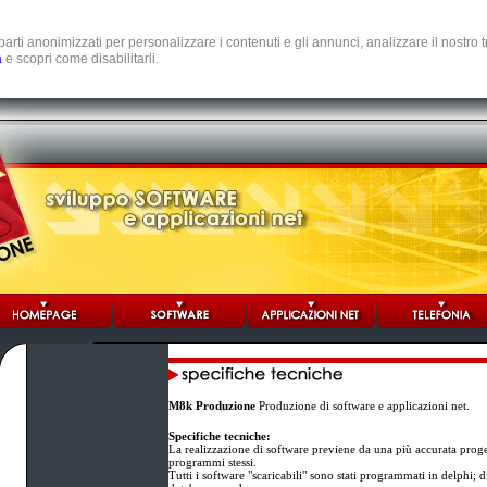
e parti anonimizzati per personalizzare i contenuti e gli annunci, analizzare il nostro
a
e scopri come disabilitarli.
M8k Produzione
Produzione di software e applicazioni net.
Specifiche tecniche:
La realizzazione di software previene da una più accurata proge
programmi stessi.
Tutti i software "scaricabili" sono stati programmati in delphi; 