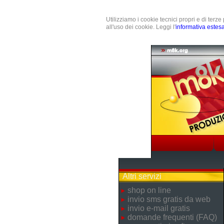
Utilizziamo i cookie tecnici propri e di terz
all'uso dei cookie. Leggi l'
informativa estes
Altri servizi
shop on line
invio sms gratis da web
invio e-mail gratis
domande frequenti (FAQ)