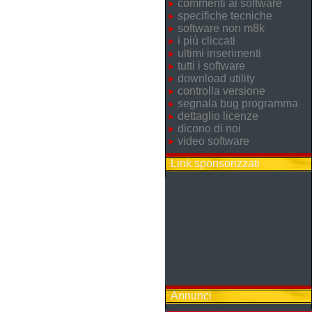
commenti ai software
specifiche tecniche
software non m8k
i più cliccati
ultimi inserimenti
tutti i software
download utility
controlla versione
segnala bug programma
dettaglio licenze
dicono di noi
video software
Link sponsorizzati
Annunci