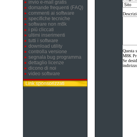
invio e-mail gratis
domande frequenti (FAQ)
commenti ai software
Descrizi
specifiche tecniche
software non m8k
i più cliccati
ultimi inserimenti
tutti i software
download utility
Questa s
controlla versione
M8K Prod
segnala bug programma
Se desid
dettaglio licenze
indirizz
dicono di noi
video software
Link sponsorizzati