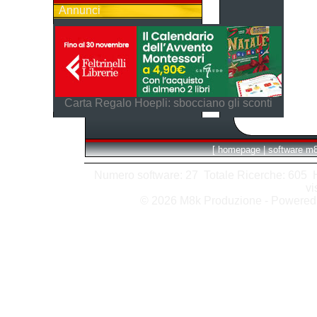
Annunci
Carta Regalo Hoepli: sbocciano gli sconti
[
homepage
|
software m
Numero software: 27 Totale Ricerche: 605 Hit
vi
© 2026 M8k Produzione - Powere