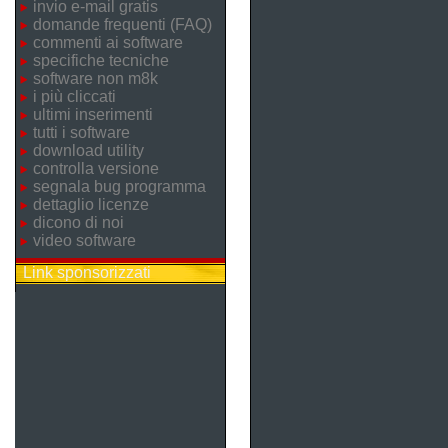
invio e-mail gratis
domande frequenti (FAQ)
commenti ai software
specifiche tecniche
software non m8k
i più cliccati
ultimi inserimenti
tutti i software
download utility
controlla versione
segnala bug programma
dettaglio licenze
dicono di noi
video software
Link sponsorizzati