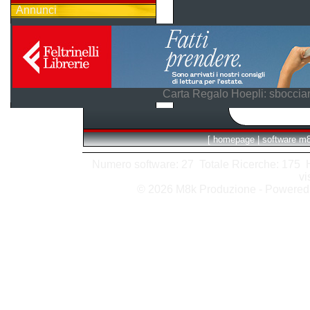
Annunci
Carta Regalo Hoepli: sboccian
[
homepage
|
software m
Numero software: 27 Totale Ricerche: 175 Hit
vi
© 2026 M8k Produzione - Powere