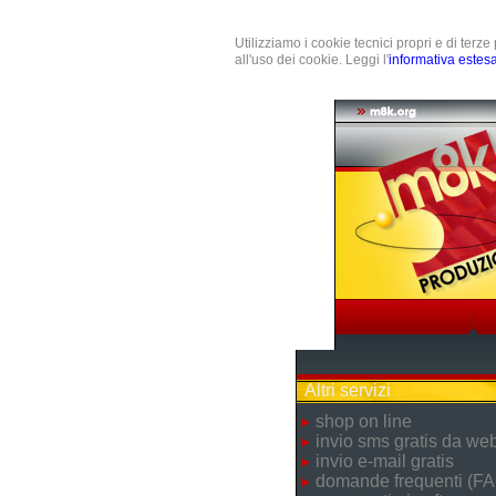
Utilizziamo i cookie tecnici propri e di terz
all'uso dei cookie. Leggi l'
informativa estes
Altri servizi
shop on line
invio sms gratis da we
invio e-mail gratis
domande frequenti (FA