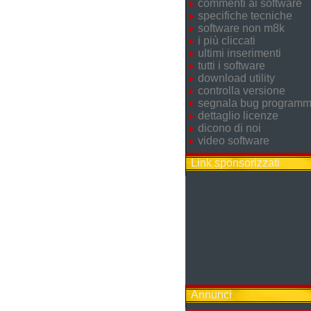
commenti ai software
specifiche tecniche
software non m8k
i più cliccati
ultimi inserimenti
tutti i software
download utility
controlla versione
segnala bug program
dettaglio licenze
dicono di noi
video software
Link sponsorizzati
Annunci