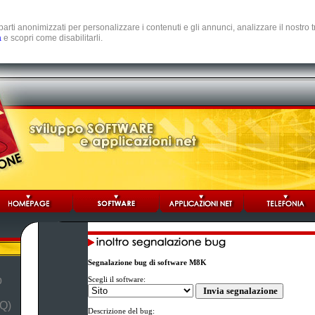
e parti anonimizzati per personalizzare i contenuti e gli annunci, analizzare il nostro
a
e scopri come disabilitarli.
Segnalazione bug di software M8K
b
Scegli il software:
Q)
Descrizione del bug: