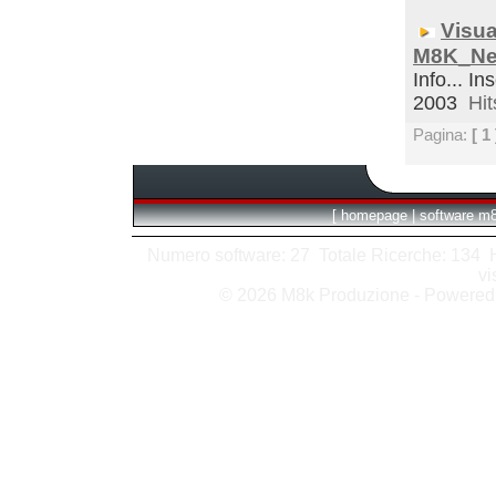
Visua
M8K_Ne
Info... In
2003
Hit
Pagina:
[ 1 
[
homepage
|
software m
Numero software: 27 Totale Ricerche: 134 Hit
vi
© 2026 M8k Produzione - Powere