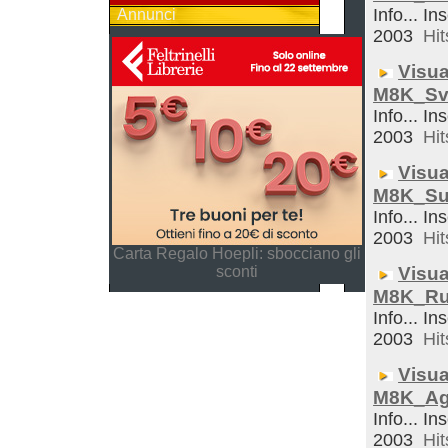
Info... In
Annunci
2003
Hit
Visua
M8K_Sve
Info... In
2003
Hit
Visua
M8K_Su
Info... In
2003
Hit
Carta Regalo Hoepli: sbocciano gli
sconti
Visua
M8K_Ru
Info... In
2003
Hit
Visua
M8K_Ag
Info... In
2003
Hit