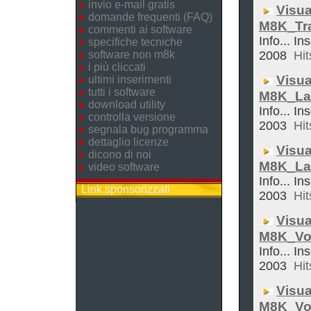
invio e-mail gratis
Visua
domande frequenti (FAQ)
M8K_Tra
commenti ai software
Info... In
specifiche tecniche
software non m8k
2008
Hit
i più cliccati
Visua
ultimi inserimenti
tutti i software
M8K_La
download utility
Info... In
controlla versione
2003
Hit
segnala bug programma
dettaglio licenze
Visua
dicono di noi
M8K_La
video software
Info... In
Link sponsorizzati
2003
Hit
Visua
M8K_Vol
Info... In
2003
Hit
Visua
M8K_Vo