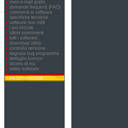
invio e-mail gratis
domande frequenti (FAQ)
commenti ai software
specifiche tecniche
software non m8k
i più cliccati
ultimi inserimenti
tutti i software
download utility
controlla versione
segnala bug programma
dettaglio licenze
dicono di noi
video software
Link sponsorizzati