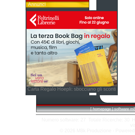
Annunci
Carta Regalo Hoepli: sbocciano gli sconti
[
homepage
|
software m
Numero software: 27 Totale Ricerche: 30 Hits
vi
© 2026 M8k Produzione - Powere