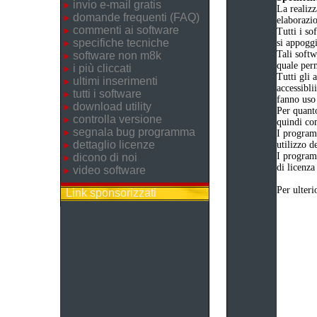
invio e-mail gratis
La realizz
domande frequenti (FAQ)
elaborazi
commenti ai software
Tutti i so
specifiche tecniche
si appogg
Tali softw
software non m8k
quale perm
i più cliccati
Tutti gli 
ultimi inserimenti
accessibli
tutti i software
fanno uso 
download utility
Per quanto
controlla versione
quindi com
segnala bug programma
I program
dettaglio licenze
utilizzo d
I program
dicono di noi
di licenza
video software
Per ulteri
Link sponsorizzati