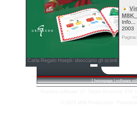
Vi
M8K_
Info...
2003
Pagina
Carta Regalo Hoepli: sbocciano gli sconti
[
homepage
|
software m
Numero software: 27 Totale Ricerche: 376 Hit
vi
© 2026 M8k Produzione - Powere