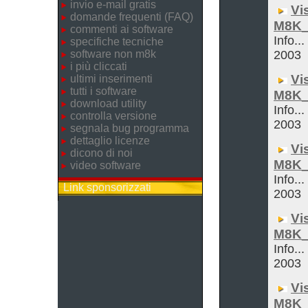
invio e-mail gratis
Vi
domande frequenti (FAQ)
M8K_
commenti ai software
Info...
specifiche tecniche
software non m8k
2003
i più cliccati
Vi
ultimi inserimenti
tutti i software
M8K_
download utility
Info...
controlla versione
2003
segnala bug programma
dettaglio licenze
Vi
dicono di noi
M8K_
video software
Info...
Link sponsorizzati
2003
Vi
M8K_
Info...
2003
Vi
M8K_