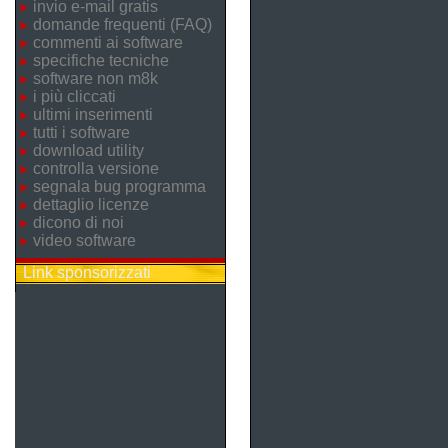
invio e-mail gratis
domande frequenti (FAQ)
commenti ai software
specifiche tecniche
software non m8k
i più cliccati
ultimi inserimenti
tutti i software
download utility
controlla versione
segnala bug programma
dettaglio licenze
dicono di noi
video software
Link sponsorizzati