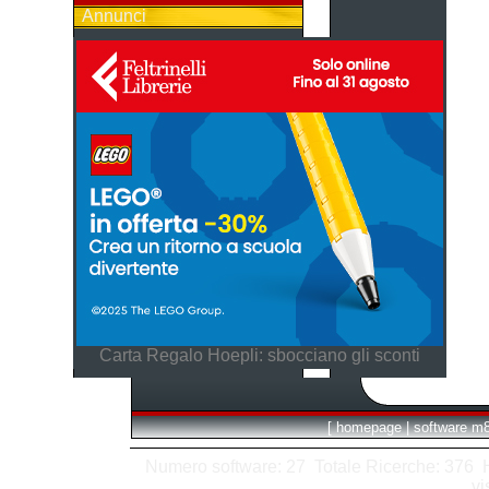
Annunci
Carta Regalo Hoepli: sbocciano gli sconti
[
homepage
|
software m
Numero software: 27 Totale Ricerche: 376 Hit
vi