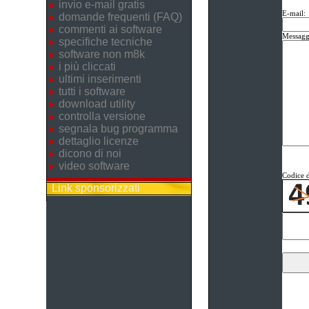
invio e-mail gratis
E-mail:
domande frequenti (FAQ)
commenti ai software
Messagg
specifiche tecniche
software non m8k
i più cliccati
ultimi inserimenti
tutti i software
download utility
controlla versione
segnala bug programma
dettaglio licenze
dicono di noi
video software
Codice d
Link sponsorizzati