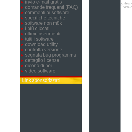
invio e-mail gratis
Rivista 
domande frequenti (FAQ)
Rivista 
commenti ai software
specifiche tecniche
software non m8k
i più cliccati
ultimi inserimenti
tutti i software
download utility
controlla versione
segnala bug programma
dettaglio licenze
dicono di noi
video software
Link sponsorizzati