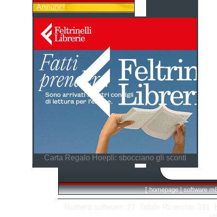
Annunci
Carta Regalo Hoepli: sbocciano gli sconti
[
homepage
|
software m
Numero software: 27 Totale Ricerche: 391 Hit
vi