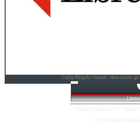
Carta Regalo Hoepli: sbocciano gli 
[
home
Numero software: 27 Totale Ri
© 2026 M8k Produz