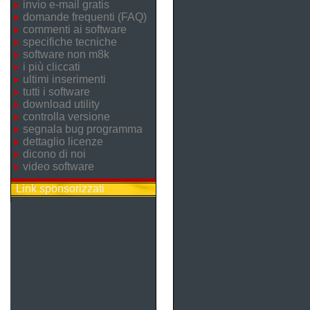
invio e-mail gratis
domande frequenti (FAQ)
commenti ai software
specifiche tecniche
software non m8k
i più cliccati
ultimi inserimenti
tutti i software
download utility
controlla versione
segnala bug programma
dettaglio licenze
dicono di noi
video software
Link sponsorizzati