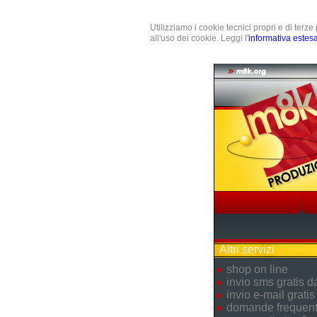
Utilizziamo i cookie tecnici propri e di terz
all'uso dei cookie. Leggi l'
informativa estes
Altri servizi
shop on line
invio sms gratis 
invio e-mail gratis
domande frequent