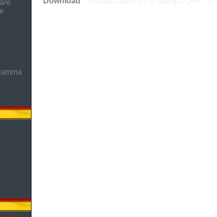
Download
- Visualizzatore file di stampa QRP - [1
are
he
gramma