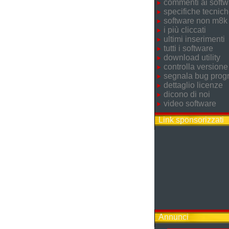
commenti ai softw
specifiche tecnic
software non m8k
i più cliccati
ultimi inserimenti
tutti i software
download utility
controlla versione
segnala bug pro
dettaglio licenze
dicono di noi
video software
Link sponsorizzati
Annunci