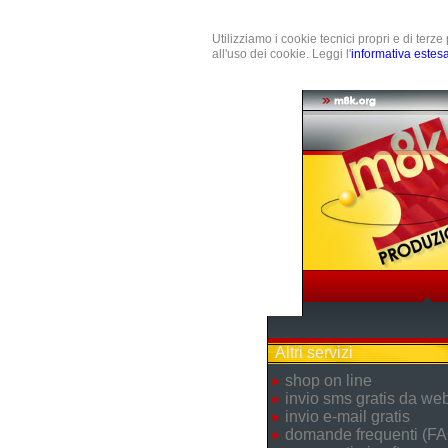
Utilizziamo i cookie tecnici propri e di terz
all'uso dei cookie. Leggi l'
informativa estes
Altri servizi
shop on line
invio sms gratis da we
invio e-mail gratis
domande frequenti (FA