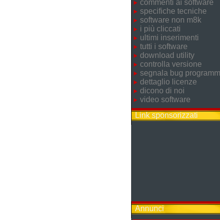
commenti ai software
specifiche tecniche
software non m8k
i più cliccati
ultimi inserimenti
tutti i software
download utility
controlla versione
segnala bug program
dettaglio licenze
dicono di noi
video software
Link sponsorizzati
Annunci